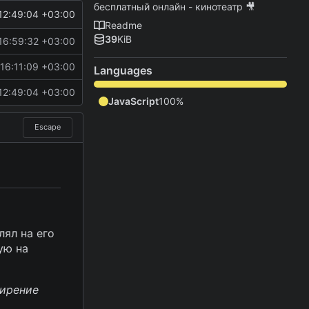
бесплатный онлайн - кинотеатр
🎥
12:49:04 +03:00
Readme
39
KiB
16:59:32 +03:00
16:11:09 +03:00
Languages
12:49:04 +03:00
JavaScript
100%
Escape
лял на его
ую на
ширение