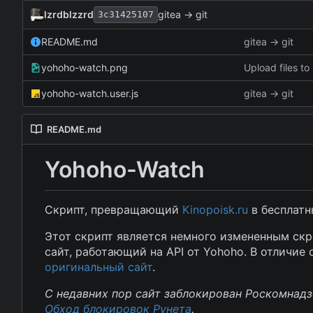
lzrdblzzrd
gitea -> git
3c31425107
README.md
gitea -> git
yohoho-watch.png
Upload files to '
yohoho-watch.user.js
gitea -> git
README.md
Yohoho-Watch
Скрипт, превращающий
Kinopoisk.ru
в бесплатн
Этот скрипт является немного измененным ск
сайт, работающий на API от Yohoho.
В
отличие о
оригинальный сайт
.
С недавних пор сайт заблокирован Роскомнад
Обход блокировок Рунета
.