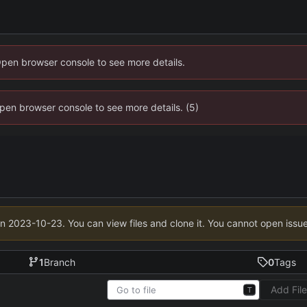
Open browser console to see more details.
 Open browser console to see more details. (5)
on
2023-10-23
. You can view files and clone it. You cannot open issu
1
Branch
0
Tags
Add Fil
T